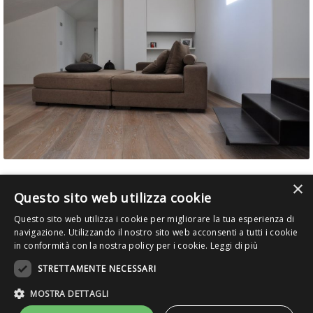
×
Questo sito web utilizza cookie
Questo sito web utilizza i cookie per migliorare la tua esperienza di
navigazione. Utilizzando il nostro sito web acconsenti a tutti i cookie
RESIDENZIALE
in conformità con la nostra policy per i cookie.
Leggi di più
STRETTAMENTE NECESSARI
PLAN.ARCHITETTURA S.R.L..
MOSTRA DETTAGLI
01903890224
privacy policy
cookie policy
Power by
Graffiti Web