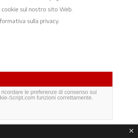
i cookie sul nostro sito Web.
formativa sulla privacy.
 ricordare le preferenze di consenso sui
okie-Script.com funzioni correttamente.
×