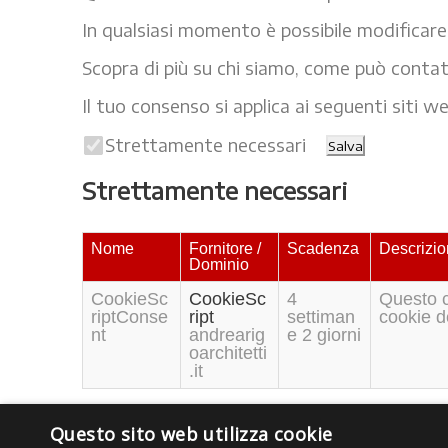
In qualsiasi momento è possibile modificare
Scopra di più su chi siamo, come può contatt
Il tuo consenso si applica ai seguenti siti we
Strettamente necessari
Salva
Strettamente necessari
Nome
Fornitore /
Scadenza
Descrizi
Dominio
CookieSc
CookieSc
4
Questo c
riptConse
ript
settiman
cookie d
nt
andrearig
e 2 giorni
oarchitetti
.it
Questo sito web utilizza cookie