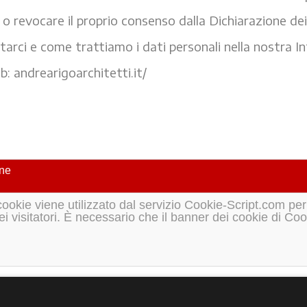
 o revocare il proprio consenso dalla Dichiarazione de
arci e come trattiamo i dati personali nella nostra In
b: andrearigoarchitetti.it/
one
ookie viene utilizzato dal servizio Cookie-Script.com per
ei visitatori. È necessario che il banner dei cookie di Co