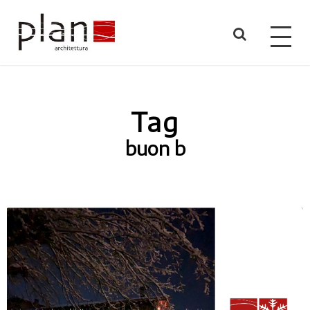
Tag
buon b