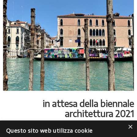
in attesa della biennale
architettura 2021
×
in attesa della imminente apertura di ‘how will we
Questo sito web utilizza cookie
live together?’ biennale di architettura 2021, siamo